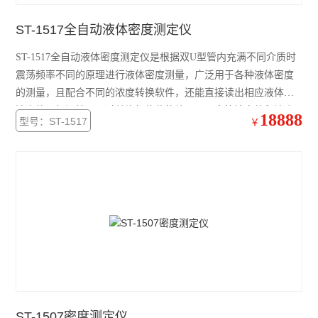
ST-1517全自动液体密度测定仪
ST-1517全自动液体密度测定仪是根据双U型管内充满不同介质时
震荡频率不同的原理进行液体密度测量，广泛用于各种液体密度
的测量，且配合不同的浓度转换软件，还能直接读出相应液体的
浓度值，如酒精，通过单片机软件的处理，可直接读出体积浓度
18888
型号：ST-1517
￥
数据，测试更为方便。是石油,柴油,洗净液,润滑液,化工液体,助焊
剂,原油,化学试剂,笨,甲苯,香精香料,精油,酒类,饮料等行业测量密
度的理想仪器。
ST-1507密度测定仪