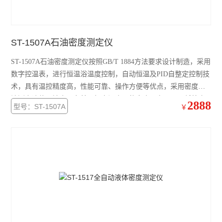
ST-1507A石油密度测定仪
ST-1507A石油密度测定仪按照GB/T 1884方法要求设计制造，采用
数字控温表，进行恒温浴温度控制，自动恒温及PID自整定控制技
术，具有温控精度高，性能可靠、操作方便等优点，采用密度计
法测定液体石油产品在某一恒定温度下的密度，主要用于低粘度
2888
型号：ST-1507A
￥
液体及粘性液体密度。广泛应用于石油、化工、电力、商检、高
校、科研等部门。