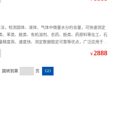
休库伦法，检测固体、液体、气体中微量水分的含量，可快速测定
类、苯类、胺类、有机溶剂、农药、酚类、药原料等化工、石
量精度高、速度快、测定数据稳定可靠等优点，广泛应用于石
。
2888
￥
页 跳转到第
页