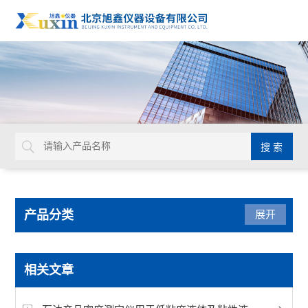
产品分类
展开
水质检测仪
相关文章
发动机冷却液检测仪器