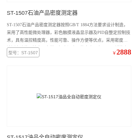
ST-1507石油产品密度测定器
ST-1507石油产品密度测定器按照GB/T 1884方法要求设计制造，
采用了高性能微处理器，彩色触摸液晶显示器及PID自整定控制技
术，具有温控精度高，性能可靠、操作方便等优点，采用密度计
法测定液体石油产品在某一恒定温度下的密度，主要用于低粘度
2888
型号：ST-1507
￥
液体及粘性液体密度。广泛应用于石油、化工、电力、商检、高
校、科研等部门。
ST-1517油品全自动密度测定仪