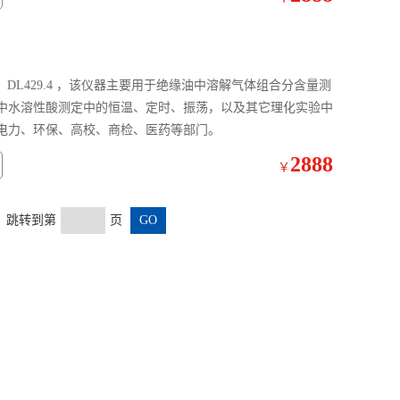
2017 、DL429.4 ，该仪器主要用于绝缘油中溶解气体组合分含量测
中水溶性酸测定中的恒温、定时、振荡，以及其它理化实验中
电力、环保、高校、商检、医药等部门。
2888
￥
页 跳转到第
页