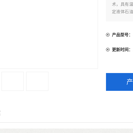
术，具有
定液体石
性液体密
门。
产品型号：
更新时间：
绍