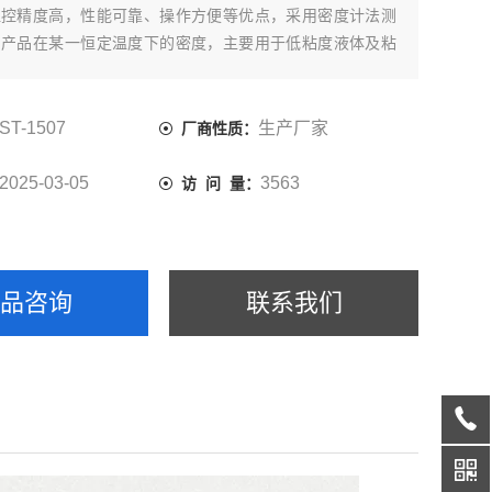
温控精度高，性能可靠、操作方便等优点，采用密度计法测
油产品在某一恒定温度下的密度，主要用于低粘度液体及粘
度。广泛应用于石油、化工、电力、商检、高校、科研等部
ST-1507
生产厂家
厂商性质：
2025-03-05
3563
访 问 量：
产品咨询
联系我们