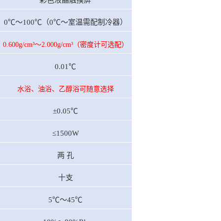
彩色液晶触摸屏
0℃～100℃（0℃～室温需配制冷器）
0.600g/cm³～2.000g/cm³（密度计可选配）
0.01℃
水浴、油浴、乙醇浴可随意选择
±0.05℃
≤1500W
两 孔
十支
5℃～45℃