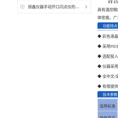
ST-1
旭鑫仪器手动开口闪点仪的实验过程
具有温控精
体密度。广
功能特点
◆ 彩色液
◆ 采用P
◆ 选配投
◆ 仪器采
◆ 全中文
◆ 有偿提
技术参数
适用标准