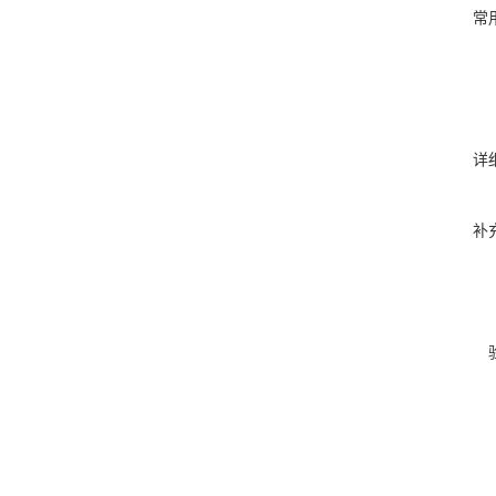
常
详
补