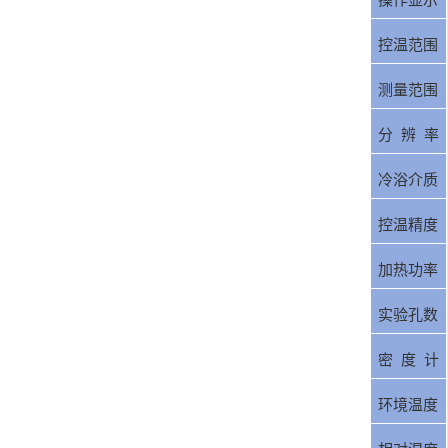
操作显示
控温范围
测量范围
分 辨 率
冷浴介质
控温精度
加热功率
实验孔数
密 度 计
环境温度