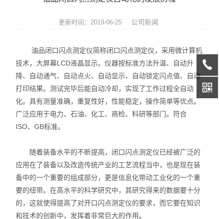
润滑脂检测仪器
公司新闻
更新时间：2019-06-25
燃料油检测仪器
油品闭口闪点测定仪简称闭口闪点测定仪，采用微计算机
绝缘油检测仪器
技术，大屏幕LCD液晶显示。仪器按标准方法升温、自动升
降、自动通气、自动点火、自动显示、自动锁定闪点值、自动
润滑油检测仪器
打印结果。测试完毕后能自动冷却，实现了工作过程全自动
导热油检测仪器
化。具有测量准确，重复性好，性能稳定，操作简单等优点。
广泛应用于电力、石油、化工、商检、科研等部门。符合
油品通用分析仪器
ISO、GB标准。
随着装备水平的不断提高，闭口闪点测定仪已经被广泛的
应用在了装备以及改造传统产业的工艺流程当中，也是现在装
备中的一个重要的组成部分，更是信息化带动工业化的一个重
要的纽带。在高水平的科学研究中，其研究得来的数据要十分
的，这就使得提高了对开口闪点测定仪的要求，而它要在知识
和技术的创新中，发挥着非常巨大的作用。