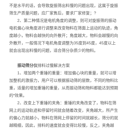
不是水平的话，会导致旋振筛出料慢的问题出现，这属于旋振
筛生产质量问题，应厂家售后，要求厂家修复；?
2、第二种情况是电机角度的调整，则可对旋振筛的振动
电机偏心块角度进行调整来改变物料在筛面上运动的轨迹，角
度越小，物料会越快的向外散开；角度越大，物料会越慢的向
外散开，一般情况下电机角度调整为35度到45度，45度以上
就会出现出料慢的问题，适合筛分杂质少的物料。
振动筛分仪
排料过慢解决方案
1、增加两个重锤的重量：增加偏心块的重量，就可以增
加整机的激振力，用户可以根据振动筛的层数，不同的物料比
重，适量的增加重锤的重量，从而振动筛和物料都能达到预期
的*效果。
2、改变上下重锤的夹角：重锤的夹角改变了，物料在筛
网上的运动轨迹和停留时间就会随着改变，夹角越大，所产生
的偏心力就越小，物料在筛网上停留的时间就越长，筛分的就
越精细，因此，排料的速度就会变得比较慢，反之，夹角越