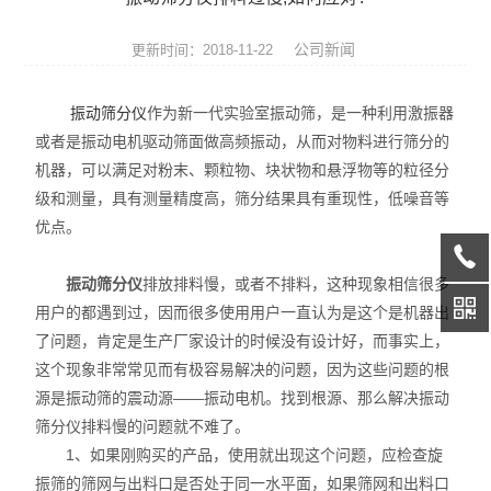
润滑脂检测仪器
公司新闻
更新时间：2018-11-22
燃料油检测仪器
振动筛分仪
作为新一代实验室振动筛，是一种利用激振器
绝缘油检测仪器
或者是振动电机驱动筛面做高频振动，从而对物料进行筛分的
机器，可以满足对粉末、颗粒物、块状物和悬浮物等的粒径分
润滑油检测仪器
级和测量，具有测量精度高，筛分结果具有重现性，低噪音等
导热油检测仪器
优点。
油品通用分析仪器
振动筛分仪
排放排料慢，或者不排料，这种现象相信很多
用户的都遇到过，因而很多使用用户一直认为是这个是机器出
了问题，肯定是生产厂家设计的时候没有设计好，而事实上，
这个现象非常常见而有极容易解决的问题，因为这些问题的根
源是振动筛的震动源——振动电机。找到根源、那么解决振动
筛分仪排料慢的问题就不难了。
1、如果刚购买的产品，使用就出现这个问题，应检查旋
振筛的筛网与出料口是否处于同一水平面，如果筛网和出料口