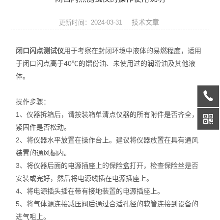
润滑脂检测仪器
技术文章
更新时间：2024-03-31
燃料油检测仪器
闭口闪点测试仪
用于考察在封闭环境中液体的易燃程度，适用
绝缘油检测仪器
于闭口闪点高于40℃的馏份油、未使用过的润滑油及其他液
体。
润滑油检测仪器
导热油检测仪器
操作步骤：
1、仪器拆箱后，请按装箱单清点仪器的所有附件是否齐全，
油品通用分析仪器
紧固件是否松动。
2、将仪器水平放置在操作台上。建议将仪器放置在具有通风
装置的通风橱内。
3、将仪器后面的电源插座上的保险盒打开，检查保险丝是否
安装或完好，然后将电源线插在电源插座上。
4、将电源插头插在带有接地装置的电源插座上。
5、将气体源连接减压阀后通过合适孔径的软管连接到设备的
进气咀上。