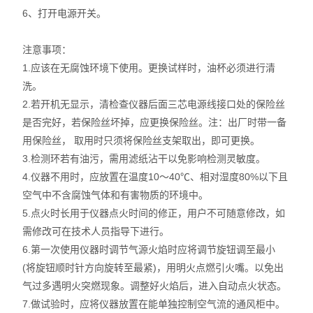
6、打开电源开关。
注意事项：
1.应该在无腐蚀环境下使用。更换试样时，油杯必须进行清
洗。
2.若开机无显示，清检查仪器后面三芯电源线接口处的保险丝
是否完好，若保险丝坏掉，应更换保险丝。注：出厂时带一备
用保险丝， 取用时只须将保险丝支架取出，即可更换。
3.检测环若有油污，需用滤纸沾干以免影响检测灵敏度。
4.仪器不用时，应放置在温度10～40℃、相对湿度80%以下且
空气中不含腐蚀气体和有害物质的环境中。
5.点火时长用于仪器点火时间的修正，用户不可随意修改，如
需修改可在技术人员指导下进行。
6.第一次使用仪器时调节气源火焰时应将调节旋钮调至最小
(将旋钮顺时针方向旋转至最紧)，用明火点燃引火嘴。以免出
气过多遇明火突燃现象。调整好火焰后，进入自动点火状态。
7.做试验时，应将仪器放置在能单独控制空气流的通风柜中。