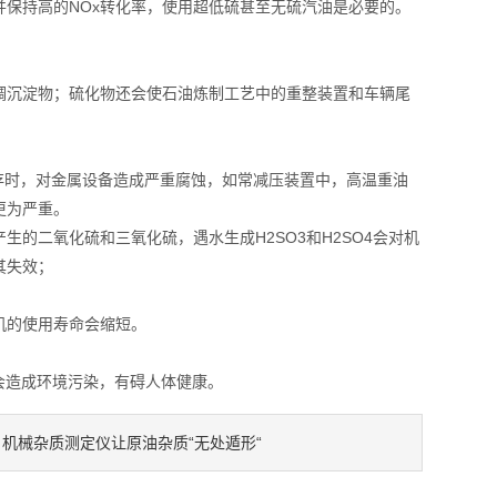
并保持高的NOx转化率，使用超低硫甚至无硫汽油是必要的。
沉淀物；硫化物还会使石油炼制工艺中的重整装置和车辆尾
存时，对金属设备造成严重腐蚀，如常减压装置中，高温重油
更为严重。
二氧化硫和三氧化硫，遇水生成H2SO3和H2SO4会对机
其失效；
机的使用寿命会缩短。
会造成环境污染，有碍人体健康。
机械杂质测定仪让原油杂质“无处遁形“
：