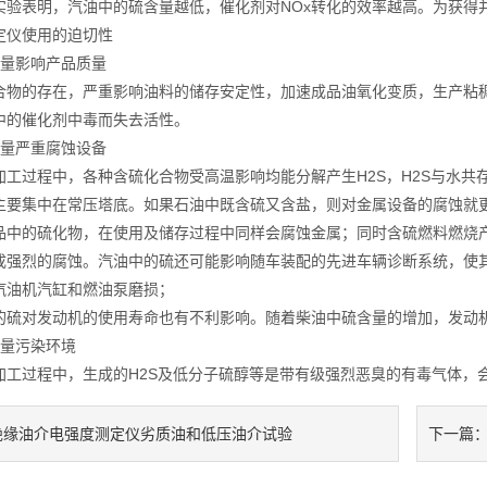
实验表明，汽油中的硫含量越低，催化剂对NOx转化的效率越高。为获得
仪使用的迫切性
量影响产品质量
的存在，严重影响油料的储存安定性，加速成品油氧化变质，生产粘稠
中的催化剂中毒而失去活性。
量严重腐蚀设备
过程中，各种含硫化合物受高温影响均能分解产生H2S，H2S与水共
主要集中在常压塔底。如果石油中既含硫又含盐，则对金属设备的腐蚀就
的硫化物，在使用及储存过程中同样会腐蚀金属；同时含硫燃料燃烧产生的
成强烈的腐蚀。汽油中的硫还可能影响随车装配的先进车辆诊断系统，使
油机汽缸和燃油泵磨损；
对发动机的使用寿命也有不利影响。随着柴油中硫含量的增加，发动
量污染环境
过程中，生成的H2S及低分子硫醇等是带有级强烈恶臭的有毒气体，
绝缘油介电强度测定仪劣质油和低压油介试验
下一篇